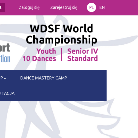
Zaloguj się
Zarejestruj się
PL
EN
UP
DANCE MASTERY CAMP
YTACJA