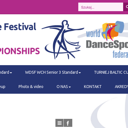
ndard
WDSF WCH Senior 3 Standard
TURNIEJ BALTIC C
eup
Photo & video
O NAS
KONTAKT
AKRED