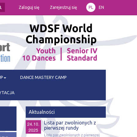
Zaloguj się
Zarejestruj się
PL
EN
UP
DANCE MASTERY CAMP
YTACJA
Aktualności
l
Lista par zwolnionych z
24.10.
pierwszej rundy
2025
Lista par zwolnionych z pierwszej