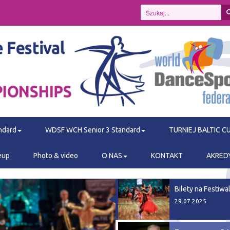
ndard
WDSF WCH Senior 3 Standard
TURNIEJ BALTIC C
eup
Photo & video
O NAS
KONTAKT
AKRED
Bilety na Festiwa
29.07.2025