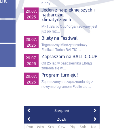
LTIC
rundy
Jeden z najpiękniejszych i
29.07.
najbardziej
2025
klimatycznych…
MFT „Baltic Cup” organizowany jest
już po raz…
i
Bilety na Festiwal
29.07.
2025
Tegoroczny Międzynarodowy
Festiwal Tańca BALTIC…
Zapraszam na BALTIC CUP
29.07.
2025
Od 25 lat, w październiku Elbląg
zmienia się w…
Program turnieju!
29.07.
2025
Zapraszamy do zapoznania się z
nowym programem Festiwalu…
Sierpień
2026
Pon
Wto
Śro
Czw
Pią
Sob
Nie