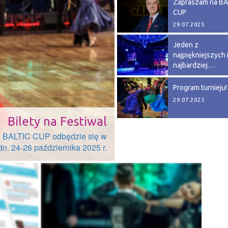
Zapraszam na BA
CUP
29.07.2025
Jeden z
najpiękniejszych 
najbardziej…
29.07.2025
Program turnieju!
29.07.2025
Bilety na Festiwal
a BALTIC CUP odbędzie się w
dn. 24-26 października 2025 r.